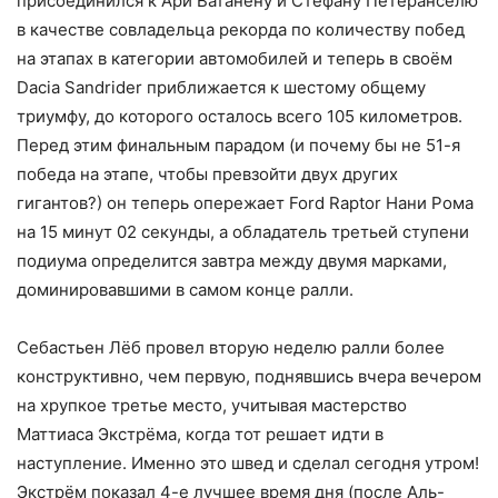
присоединился к Ари Ватанену и Стефану Петеранселю
в качестве совладельца рекорда по количеству побед
на этапах в категории автомобилей и теперь в своём
Dacia Sandrider приближается к шестому общему
триумфу, до которого осталось всего 105 километров.
Перед этим финальным парадом (и почему бы не 51-я
победа на этапе, чтобы превзойти двух других
гигантов?) он теперь опережает Ford Raptor Нани Рома
на 15 минут 02 секунды, а обладатель третьей ступени
подиума определится завтра между двумя марками,
доминировавшими в самом конце ралли.
Себастьен Лёб провел вторую неделю ралли более
конструктивно, чем первую, поднявшись вчера вечером
на хрупкое третье место, учитывая мастерство
Маттиаса Экстрёма, когда тот решает идти в
наступление. Именно это швед и сделал сегодня утром!
Экстрём показал 4-е лучшее время дня (после Аль-