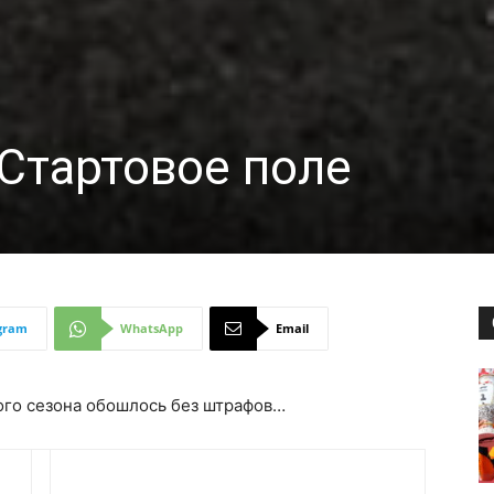
 Стартовое поле
gram
WhatsApp
Email
ого сезона обошлось без штрафов…