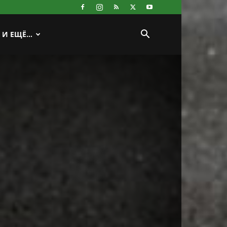
И ЕЩЁ…