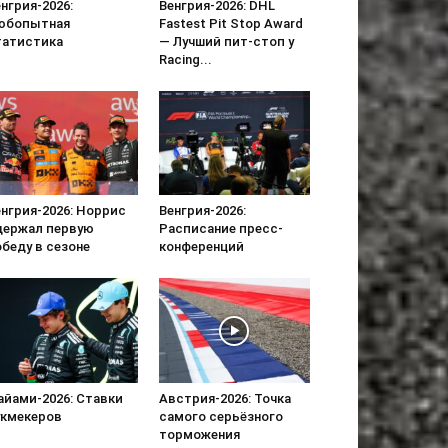
нгрия-2026:
Венгрия-2026: DHL
юбопытная
Fastest Pit Stop Award
татистика
— Лучший пит-стоп у
Racing...
нгрия-2026: Норрис
Венгрия-2026:
держал первую
Расписание пресс-
беду в сезоне
конференций
айами-2026: Ставки
Австрия-2026: Точка
укмекеров
самого серьёзного
торможения