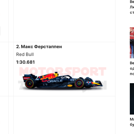
Ве
Л
с
2. Макс Ферстаппен
Red Bull
1:30.681
Ве
о
по
М
б