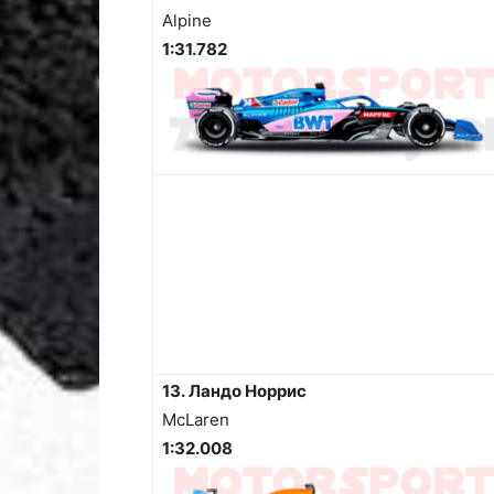
Alpine
1:31.782
13. Ландо Норрис
McLaren
1:32.008