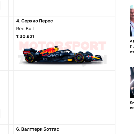
4. Серхио Перес
Red Bull
1:30.921
А
Л
с
К
с
6. Валттери Боттас