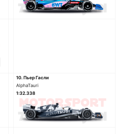
10. Пьер Гасли
AlphaTauri
1:32.338