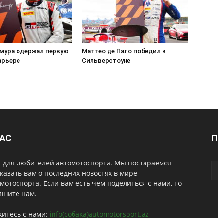
мура одержал первую
Маттео де Пало победил в
арьере
Сильверстоуне
НАС
П
т для любителей автомотоспорта. Мы постараемся
казать вам о последних новостях в мире
мотоспорта. Если вам есть чем поделиться с нами, то
ишите нам.
житесь с нами:
info(собака)automotorsport.az