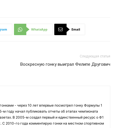
gram
WhatsApp
Email
Следующая статья
Воскресную гонку выиграл Фелипе Другович
огонками - через 10 лет впервые посмотрел гонку Формулы 1
95-м году начал публиковать отчеты об этапах чемпионата
азетах. В 2005-м создал первый и единственный ресурс о Ф1
z. С 2010-го года комментирую гонки на местном спортивном