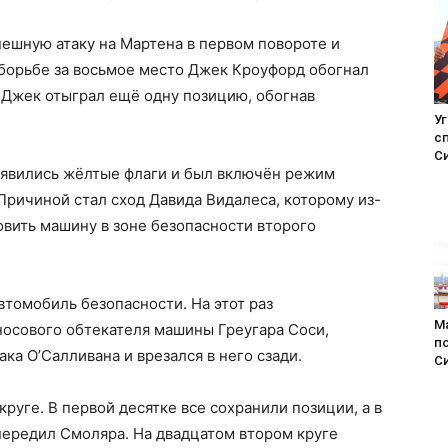
ешную атаку на Мартена в первом повороте и
в борьбе за восьмое место Джек Кроуфорд обогнал
 Джек отыграл ещё одну позицию, обогнав
У
с
С
появились жёлтые флаги и был включён режим
Причиной стал сход Давида Видалеса, которому из-
вить машину в зоне безопасности второго
втомобиль безопасности. На этот раз
М
носового обтекателя машины Греугара Соси,
п
а О’Салливана и врезался в него сзади.
С
руге. В первой десятке все сохранили позиции, а в
передил Смоляра. На двадцатом втором круге