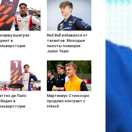
гочукву выиграл
Red Bull избавился от
принт в
талантов: Молодые
ильверстоуне
пилоты покинули
Junior Team
аттео де Пало
Мартиниус Стенсхорн
обедил в
продлил контракт с
ильверстоуне
Hitech