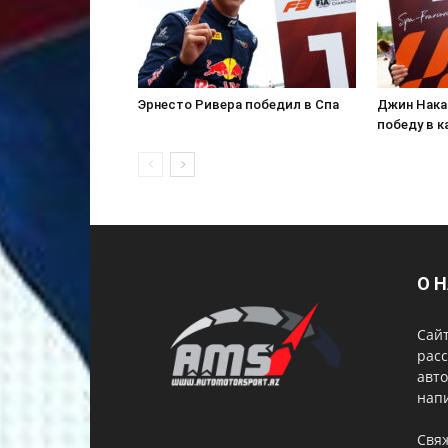
Эрнесто Ривера победил в Спа
Джин Нака
победу в к
О 
Сай
расс
авто
нап
Свя