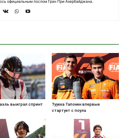
яюсь официальным послом Гран При Азербайджана.
аэль выиграл спринт
Туукка Тапонен впервые
стартует с поула