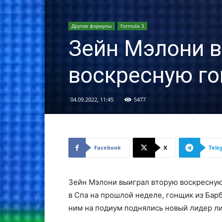
Другие формулы
Formula 3
Зейн Мэлони 
воскресную го
04.09.2022, 11:45
5477
Facebook
X
Tele
Зейн Мэлони выиграл вторую воскресную
в Спа на прошлой неделе, гонщик из Бар
ним на подиум поднялись новый лидер ли