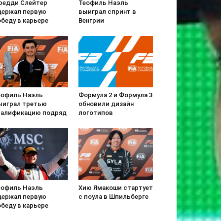
редди Слейтер
Теофиль Наэль
держал первую
выиграл спринт в
беду в карьере
Венгрии
еофиль Наэль
Формула 2 и Формула 3
ыиграл третью
обновили дизайн
валификацию подряд
логотипов
еофиль Наэль
Хию Ямакоши стартует
держал первую
с поула в Шпильберге
беду в карьере