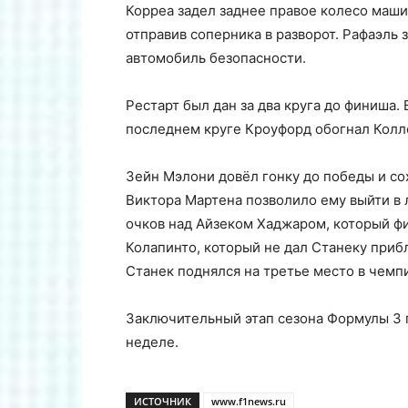
Корреа задел заднее правое колесо маши
отправив соперника в разворот. Рафаэль з
автомобиль безопасности.
Рестарт был дан за два круга до финиша.
последнем круге Кроуфорд обогнал Колле
Зейн Мэлони довёл гонку до победы и сох
Виктора Мартена позволило ему выйти в 
очков над Айзеком Хаджаром, который ф
Колапинто, который не дал Станеку приб
Станек поднялся на третье место в чемп
Заключительный этап сезона Формулы 3 
неделе.
ИСТОЧНИК
www.f1news.ru