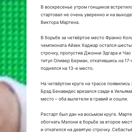
В воскресенье утром гонщиков встретил
стартовал не очень уверенно и на выходе
Виктора Мартена.
В борьбе за четвёртое место Франко Ко
чемпионата Айзек Хаджар остался шесты
строчку, пропустив Джонни Эдгара и Чао
титул Оливер Берман, откатившись на 17
поднялся на 13-е место.
На четвёртом круге на трассе появились
Брэд Бенавидес врезался сзади в Уильяма
место – оба вылетели в гравий и сошли.
Рестарт был дан на восьмом круге. Март
обогнать Мэлони в борьбе за второе мест
и откатился на девятую строчку. Себаст