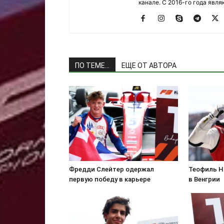
канале. С 2016-го года явл
ПО ТЕМЕ...
ЕЩЕ ОТ АВТОРА
Фредди Слейтер одержал
Теофиль Н
первую победу в карьере
в Венгрии