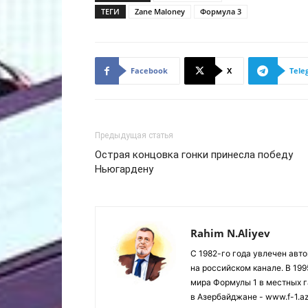
ТЕГИ
Zane Maloney
Формула 3
Facebook
X
Tele
Предыдущая статья
Острая концовка гонки принесла победу
Ньюгардену
Rahim N.Aliyev
С 1982-го года увлечен авт
на российском канале. В 19
мира Формулы 1 в местных г
в Азербайджане - www.f-1.a