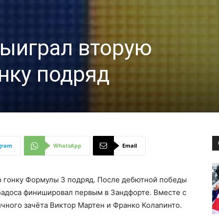
выиграл вторую
нку подряд
gram
WhatsApp
Email
 гонку Формулы 3 подряд. После дебютной победы
бадоса финишировал первым в Зандфорте. Вместе с
чного зачёта Виктор Мартен и Франко Колапинто.