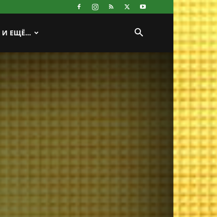
И ЕЩЁ…