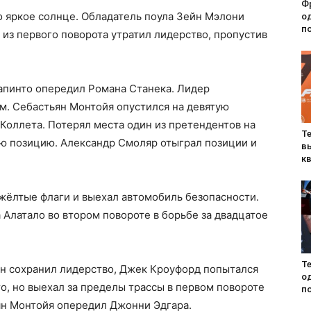
Ф
о яркое солнце. Обладатель поула Зейн Мэлони
о
по
 из первого поворота утратил лидерство, пропустив
лапинто опередил Романа Станека. Лидер
м. Себастьян Монтойя опустился на девятую
 Коллета. Потерял места один из претендентов на
Т
-ю позицию. Александр Смоляр отыграл позиции и
в
к
 жёлтые флаги и выехал автомобиль безопасности.
 Алатало во втором повороте в борьбе за двадцатое
Т
ен сохранил лидерство, Джек Кроуфорд попытался
о
о, но выехал за пределы трассы в первом повороте
по
ьян Монтойя опередил Джонни Эдгара.