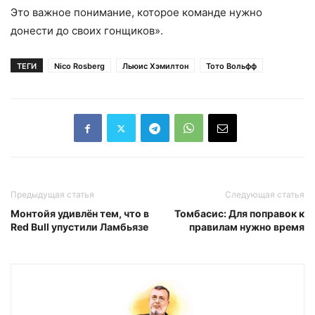
Это важное понимание, которое команде нужно
донести до своих гонщиков».
ТЕГИ
Nico Rosberg
Льюис Хэмилтон
Тото Вольфф
Предыдущая статья
Следующая статья
Монтойя удивлён тем, что в
Томбасис: Для поправок к
Red Bull упустили Ламбьязе
правилам нужно время