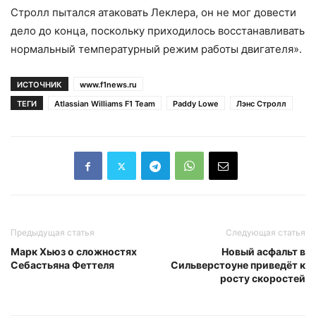
Стролл пытался атаковать Леклера, он не мог довести
дело до конца, поскольку приходилось восстанавливать
нормальный температурный режим работы двигателя».
ИСТОЧНИК
www.f1news.ru
ТЕГИ
Atlassian Williams F1 Team
Paddy Lowe
Лэнс Стролл
Предыдущая статья
Следующая статья
Марк Хьюз о сложностях
Новый асфальт в
Себастьяна Феттеля
Сильверстоуне приведёт к
росту скоростей