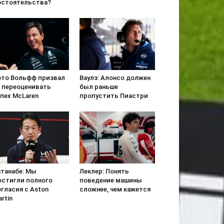
бстоятельства?
ото Вольфф призвал
Ваулз: Алонсо должен
е переоценивать
был раньше
пех McLaren
пропустить Пиастри
атанабе: Мы
Леклер: Понять
остигли полного
поведение машины
гласия с Aston
сложнее, чем кажется
rtin