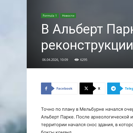
Formula 1
Новости
В Альберт Пар
реконструкци
06.04.2026, 10:09
6295
Facebook
X
Tele
Точно по плану в Мельбурне начался оче
Альберт Парке. После археологической 
территории начался снос здания, в котор
боксы команд.