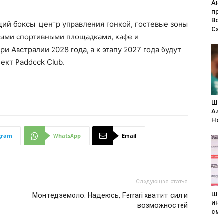
А
п
В
й боксы, центр управления гонкой, гостевые зоны
С
тыми спортивными площадками, кафе и
и Австралии 2028 года, а к этапу 2027 года будут
ект Paddock Club.
Ш
А
H
gram
WhatsApp
Email
Следующая статья
Ш
Монтедземоло: Надеюсь, Ferrari хватит сил и
и
возможностей
с