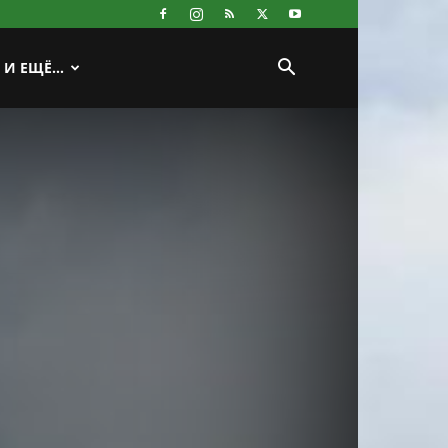
И ЕЩЁ…