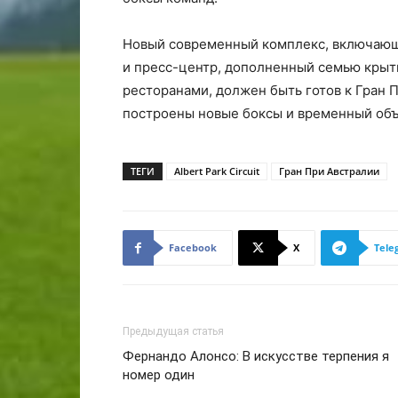
Новый современный комплекс, включающи
и пресс-центр, дополненный семью кры
ресторанами, должен быть готов к Гран Пр
построены новые боксы и временный объ
ТЕГИ
Albert Park Circuit
Гран При Австралии
Facebook
X
Tele
Предыдущая статья
Фернандо Алонсо: В искусстве терпения я
номер один