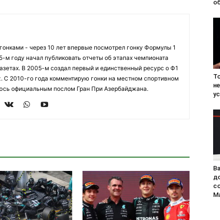
о
огонками - через 10 лет впервые посмотрел гонку Формулы 1
95-м году начал публиковать отчеты об этапах чемпионата
азетах. В 2005-м создал первый и единственный ресурс о Ф1
Т
z. С 2010-го года комментирую гонки на местном спортивном
н
яюсь официальным послом Гран При Азербайджана.
ус
В
д
со
Ma