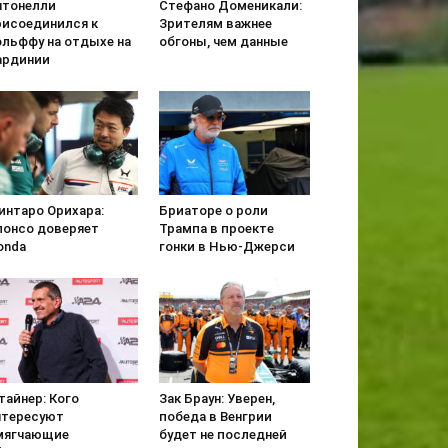
нтонелли
Стефано Доменикали:
рисоединился к
Зрителям важнее
ольффу на отдыхе на
обгоны, чем данные
ардинии
интаро Орихара:
Бриаторе о роли
лонсо доверяет
Трампа в проекте
onda
гонки в Нью-Джерси
тайнер: Кого
Зак Браун: Уверен,
нтересуют
победа в Венгрии
мягчающие
будет не последней