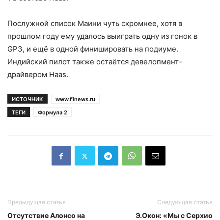
Послужной список Маини чуть скромнее, хотя в
прошлом году ему удалось выиграть одну из гонок в
GP3, и ещё в одной финишировать на подиуме.
Индийский пилот также остаётся девелопмент-
драйвером Haas.
ИСТОЧНИК
www.f1news.ru
ТЕГИ
Формула 2
Предыдущая статья
Следующая статья
Отсутствие Алонсо на
Э.Окон: «Мы с Серхио