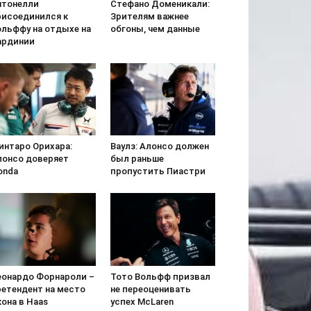
нтонелли
Стефано Доменикали:
рисоединился к
Зрителям важнее
ольффу на отдыхе на
обгоны, чем данные
ардинии
интаро Орихара:
Ваулз: Алонсо должен
лонсо доверяет
был раньше
onda
пропустить Пиастри
еонардо Форнароли –
Тото Вольфф призвал
ретендент на место
не переоценивать
она в Haas
успех McLaren