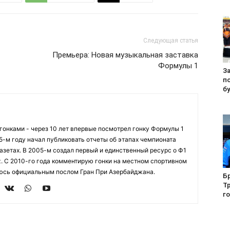
Следующая статья
Премьера: Новая музыкальная заставка
Формулы 1
За
п
б
огонками - через 10 лет впервые посмотрел гонку Формулы 1
95-м году начал публиковать отчеты об этапах чемпионата
азетах. В 2005-м создал первый и единственный ресурс о Ф1
z. С 2010-го года комментирую гонки на местном спортивном
яюсь официальным послом Гран При Азербайджана.
Б
Т
г