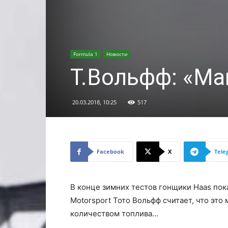
Formula 1
Новости
Т.Вольфф: «М
20.03.2018, 10:25
517
Facebook
X
Tele
В конце зимних тестов гонщики Haas пок
Motorsport Тото Вольфф считает, что это
количеством топлива…