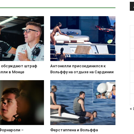
s обсуждают штраф
Антонелли присоединился к
елли в Монце
Вольффу на отдыхе на Сардинии
«
Форнароли –
Ферстаппена и Вольффа