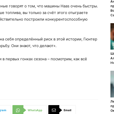
А
ные говорят о том, что машины Haas очень быстры.
п
В
ьше топлива, вы только за счёт этого отыграете
С
действительно построили конкурентоспособную
на себя определённый риск в этой истории, Гюнтер
ьбу. Они знают, что делают».
Ш
А
и в первых гонках сезона – посмотрим, как всё
H
Л
п
gram
WhatsApp
Email
Ок