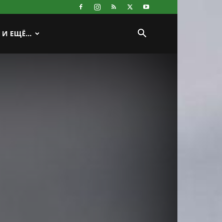
И ЕЩЁ…