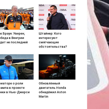
к Браун: Уверен,
Штайнер: Кого
обеда в Венгрии
интересуют
удет не последней
смягчающие
обстоятельства?
риаторе о роли
Обновлённый
рампа в проекте
двигатель Honda
онки в Нью-Джерси
обнадёжил Aston
Martin