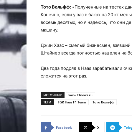
Тото Вольфф:
«Полученные на тестах дан
Конечно, если у вас в баках на 20 кг мен
восемь десятых, но я надеюсь, что они 
машину.
Джин Хаас – смелый бизнесмен, взявший 
Штайнер всегда полностью нацелен на бор
Два года подряд в Haas зарабатывали очк
сложится на этот раз.
ИСТОЧНИК
www.f1news.ru
ТЕГИ
TGR Haas F1 Team
Тото Вольфф
Facebook
X
Tele