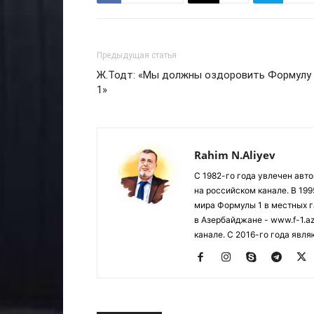
Предыдущая статья
Ж.Тодт: «Мы должны оздоровить Формулу
1»
Rahim N.Aliyev
С 1982-го года увлечен авт
на российском канале. В 19
мира Формулы 1 в местных г
в Азербайджане - www.f-1.a
канале. С 2016-го года явл