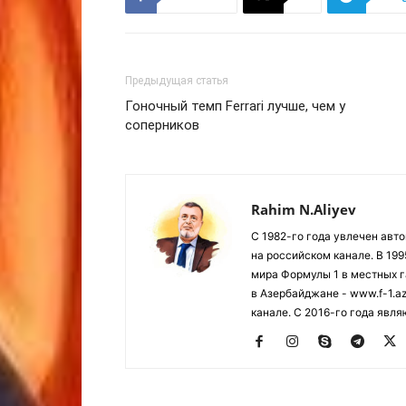
Предыдущая статья
Гоночный темп Ferrari лучше, чем у
соперников
Rahim N.Aliyev
С 1982-го года увлечен авт
на российском канале. В 19
мира Формулы 1 в местных г
в Азербайджане - www.f-1.a
канале. С 2016-го года явл