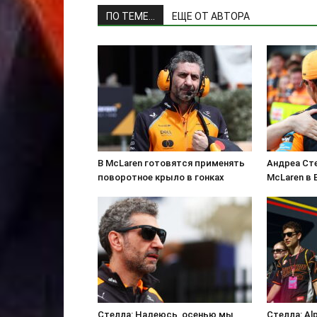
ПО ТЕМЕ...
ЕЩЕ ОТ АВТОРА
В McLaren готовятся применять
Андреа Ст
поворотное крыло в гонках
McLaren в 
Стелла: Надеюсь, осенью мы
Стелла: Alp