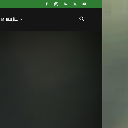
И ЕЩЁ…