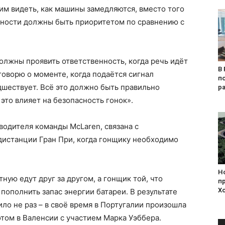
тим видеть, как машины замедляются, вместо того
сности должны быть приоритетом по сравнению с
должны проявить ответственность, когда речь идёт
В 
 говорю о моменте, когда подаётся сигнал
п
дшествует. Всё это должно быть правильно
р
 это влияет на безопасность гонок».
водителя команды McLaren, связана с
дистанции Гран При, когда гонщику необходимо
Н
ую едут друг за другом, а гонщик той, что
п
Х
 пополнить запас энергии батареи. В результате
ло не раз – в своё время в Португалии произошла
отом в Валенсии с участием Марка Уэббера.