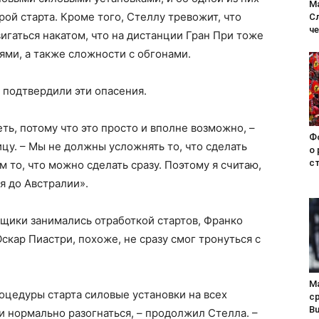
М
рой старта. Кроме того, Стеллу тревожит, что
С
ч
игаться накатом, что на дистанции Гран При тоже
ми, а также сложности с обгонами.
 подтвердили эти опасения.
ь, потому что это просто и вполне возможно, –
Ф
ицу. – Мы не должны усложнять то, что сделать
о
с
м то, что можно сделать сразу. Поэтому я считаю,
я до Австралии».
нщики занимались отработкой стартов, Франко
Оскар Пиастри, похоже, не сразу смог тронуться с
М
оцедуры старта силовые установки на всех
ср
Bu
и нормально разогнаться, – продолжил Стелла. –