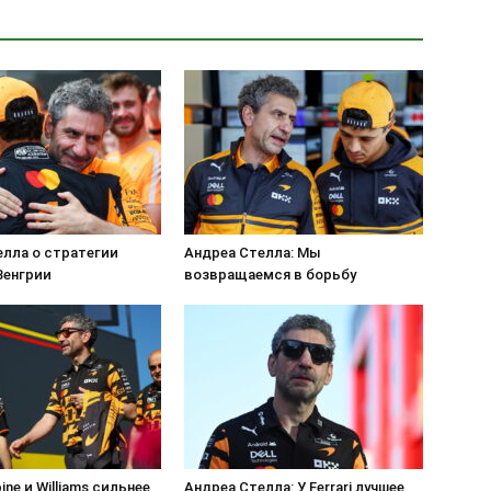
елла о стратегии
Андреа Стелла: Мы
Венгрии
возвращаемся в борьбу
ine и Williams сильнее
Андреа Стелла: У Ferrari лучшее