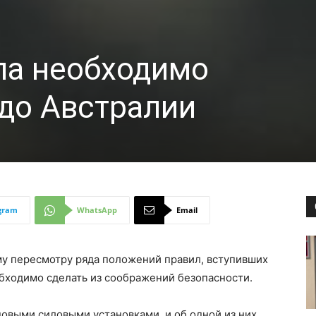
ла необходимо
до Австралии
gram
WhatsApp
Email
у пересмотру ряда положений правил, вступивших
необходимо сделать из соображений безопасности.
новыми силовыми установками, и об одной из них