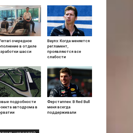
Ferrari очередное
Ваулз: Когда меняется
ополнение в отделе
регламент,
азработки шасси
проявляются все
слабости
овые подробности
Ферстаппен: В Red Bull
роекта автодрома в
меня всегда
орватии
поддерживали