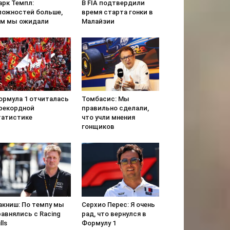
арк Темпл:
В FIA подтвердили
ложностей больше,
время старта гонки в
ем мы ожидали
Малайзии
ормула 1 отчиталась
Томбасис: Мы
 рекордной
правильно сделали,
татистике
что учли мнения
гонщиков
акниш: По темпу мы
Серхио Перес: Я очень
авнялись с Racing
рад, что вернулся в
lls
Формулу 1