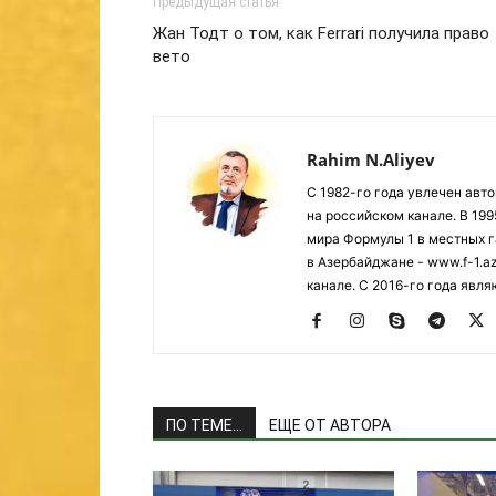
Предыдущая статья
Жан Тодт о том, как Ferrari получила право
вето
Rahim N.Aliyev
С 1982-го года увлечен авт
на российском канале. В 19
мира Формулы 1 в местных г
в Азербайджане - www.f-1.a
канале. С 2016-го года явл
ПО ТЕМЕ...
ЕЩЕ ОТ АВТОРА