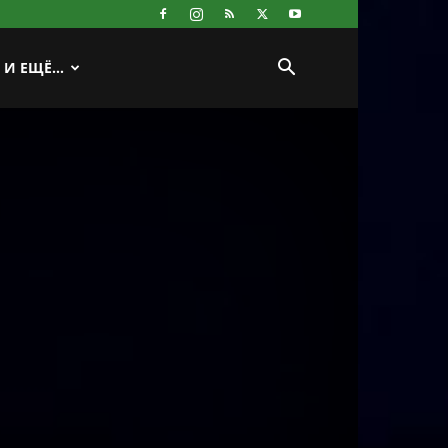
И ЕЩЁ…