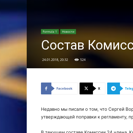
Formula 1
Новости
Состав Комисс
24.01.2018, 20:32
524
Facebook
X
Tele
Недавно мы писали о том, что Сергей Во
утверждающей поправки к регламенту, п
В текущем составе Комиссии 24 члена. К