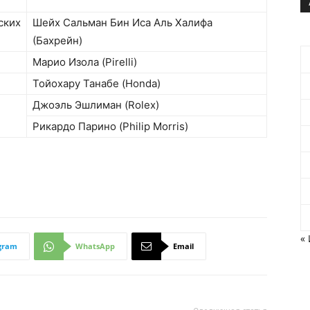
ских
Шейх Сальман Бин Иса Аль Халифа
(Бахрейн)
Марио Изола (Pirelli)
Тойохару Танабе (Honda)
Джоэль Эшлиман (Rolex)
Рикардо Парино (Philip Morris)
«
gram
WhatsApp
Email