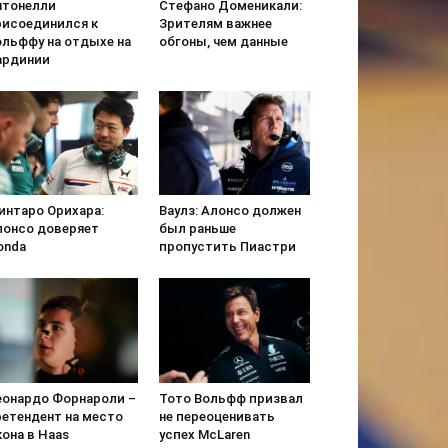
нтонелли
Стефано Доменикали:
рисоединился к
Зрителям важнее
ольффу на отдыхе на
обгоны, чем данные
ардинии
интаро Орихара:
Ваулз: Алонсо должен
лонсо доверяет
был раньше
onda
пропустить Пиастри
еонардо Форнароли –
Тото Вольфф призвал
ретендент на место
не переоценивать
она в Haas
успех McLaren