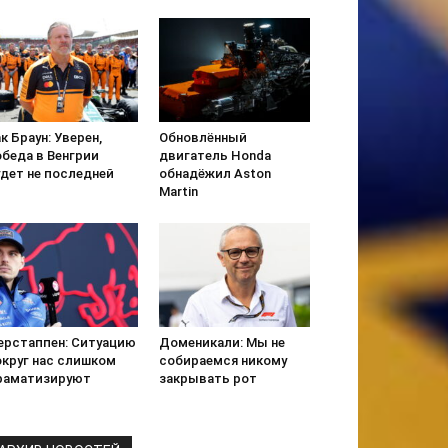
к Браун: Уверен,
Обновлённый
обеда в Венгрии
двигатель Honda
удет не последней
обнадёжил Aston
Martin
ерстаппен: Ситуацию
Доменикали: Мы не
округ нас слишком
собираемся никому
раматизируют
закрывать рот