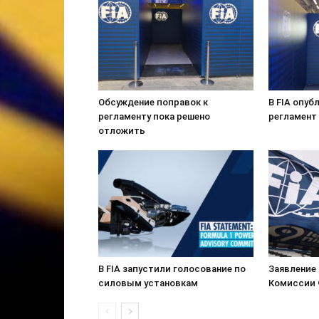
Обсуждение поправок к
В FIA опу
регламенту пока решено
регламент
отложить
В FIA запустили голосование по
Заявление
силовым установкам
Комиссии 