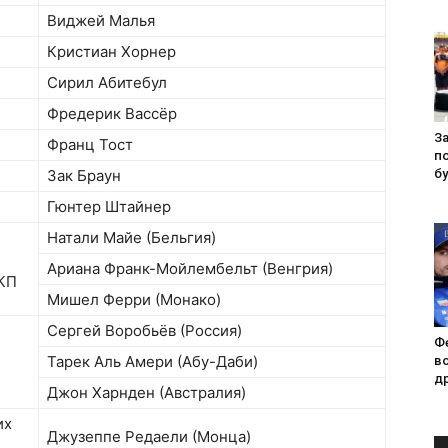
Виджей Малья
Кристиан Хорнер
Сирил Абитебул
Фредерик Вассёр
За
Франц Тост
п
б
Зак Браун
Гюнтер Штайнер
Натали Майе (Бельгия)
Ариана Франк-Мойлембельт (Венгрия)
ВКП
Мишел Ферри (Монако)
Сергей Воробьёв (Россия)
Ф
Тарек Аль Амери (Абу-Даби)
в
д
Джон Харнден (Австралия)
их
Джузеппе Редаели (Монца)