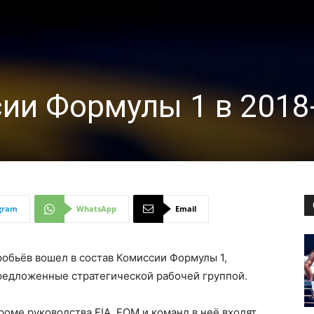
ии Формулы 1 в 2018
gram
WhatsApp
Email
робьёв вошел в состав Комиссии Формулы 1,
редложенные стратегической рабочей группой.
роме руководства FIA, FOM и команд в неё входят