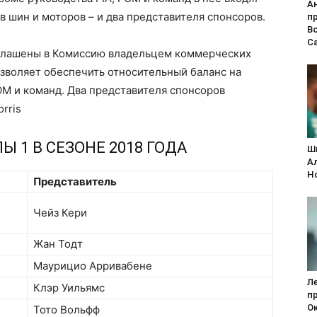
А
 шин и моторов – и два представителя спонсоров.
п
В
С
глашены в Комиссию владельцем коммерческих
озволяет обеспечить относительный баланс на
OM и команд. Два представителя спонсоров
rris
 1 В СЕЗОНЕ 2018 ГОДА
Ш
А
H
Представитель
Чейз Кери
Жан Тодт
Маурицио Арривабене
Л
Клэр Уильямс
п
Ок
Тото Вольфф