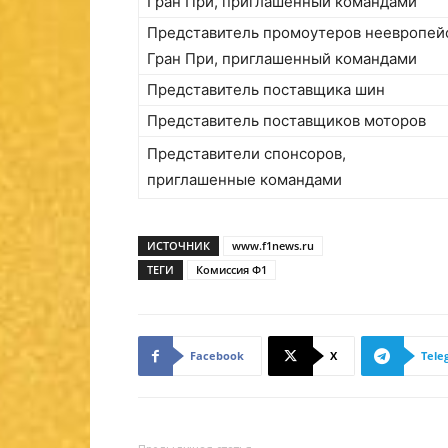
Гран При, приглашенный командами
Представитель промоутеров неевропей
Гран При, приглашенный командами
Представитель поставщика шин
Представитель поставщиков моторов
Представители спонсоров,
приглашенные командами
ИСТОЧНИК
www.f1news.ru
ТЕГИ
Комиссия Ф1
Facebook
X
Tele