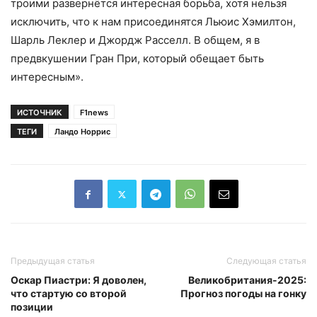
троими развернётся интересная борьба, хотя нельзя
исключить, что к нам присоединятся Льюис Хэмилтон,
Шарль Леклер и Джордж Расселл. В общем, я в
предвкушении Гран При, который обещает быть
интересным».
ИСТОЧНИК
F1news
ТЕГИ
Ландо Норрис
Предыдущая статья
Следующая статья
Оскар Пиастри: Я доволен,
Великобритания-2025:
что стартую со второй
Прогноз погоды на гонку
позиции