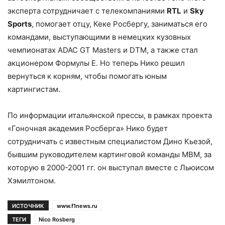
эксперта сотрудничает с телекомпаниями
RTL
и
Sky
Sports
, помогает отцу, Кеке Росбергу, заниматься его
командами, выступающими в немецких кузовных
чемпионатах ADAC GT Masters и DTM, а также стал
акционером Формулы E. Но теперь Нико решил
вернуться к корням, чтобы помогать юным
картингистам.
По информации итальянской прессы, в рамках проекта
«Гоночная академия Росберга» Нико будет
сотрудничать с известным специалистом Дино Кьезой,
бывшим руководителем картинговой команды MBM, за
которую в 2000-2001 гг. он выступал вместе с Льюисом
Хэмилтоном.
ИСТОЧНИК
www.f1news.ru
ТЕГИ
Nico Rosberg