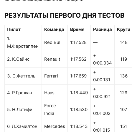
РЕЗУЛЬТАТЫ ПЕРВОГО ДНЯ ТЕСТОВ
Пилот
Команда
Время
Разница
Круги
1.
Red Bull
1:17.528
—
148
М.Ферстаппен
+
2. К.Сайнс
Renault
1:17.562
119
0:00.034
+
3. С.Феттель
Ferrari
1:17.659
136
0:00.131
+
4. Р.Грожан
Haas
1:18.449
129
0:00.921
Force
+
5. Н.Латифи
1:18.530
107
India
0:01.002
+
6. Л.Хэмилтон
Mercedes
1:18.543
151
0:01.015