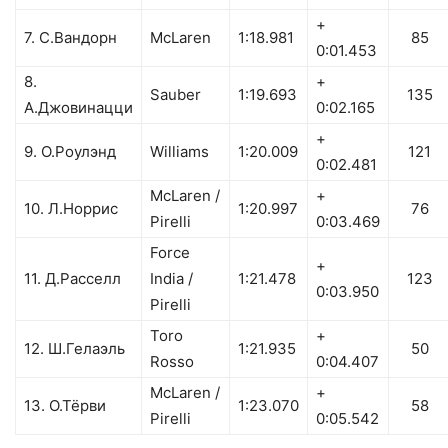
+
7. С.Вандорн
McLaren
1:18.981
85
0:01.453
8.
+
Sauber
1:19.693
135
А.Джовинацци
0:02.165
+
9. О.Роулэнд
Williams
1:20.009
121
0:02.481
McLaren /
+
10. Л.Норрис
1:20.997
76
Pirelli
0:03.469
Force
+
11. Д.Расселл
India /
1:21.478
123
0:03.950
Pirelli
Toro
+
12. Ш.Гелаэль
1:21.935
50
Rosso
0:04.407
McLaren /
+
13. О.Тёрви
1:23.070
58
Pirelli
0:05.542