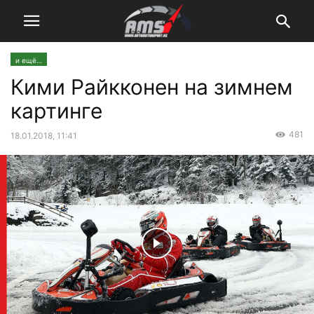
и ещё…
Кими Райкконен на зимнем
картинге
481
18.01.2018, 11:41