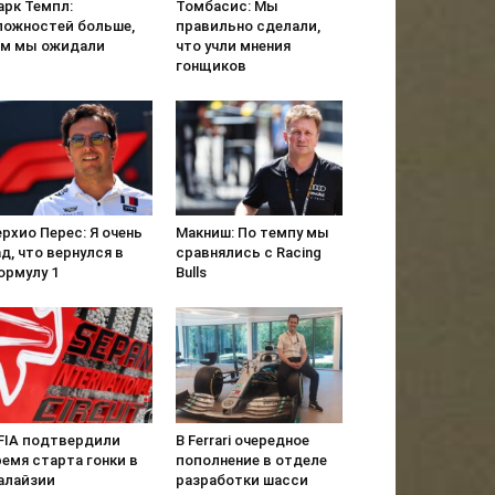
арк Темпл:
Томбасис: Мы
ложностей больше,
правильно сделали,
ем мы ожидали
что учли мнения
гонщиков
рхио Перес: Я очень
Макниш: По темпу мы
д, что вернулся в
сравнялись с Racing
ормулу 1
Bulls
 FIA подтвердили
В Ferrari очередное
емя старта гонки в
пополнение в отделе
алайзии
разработки шасси