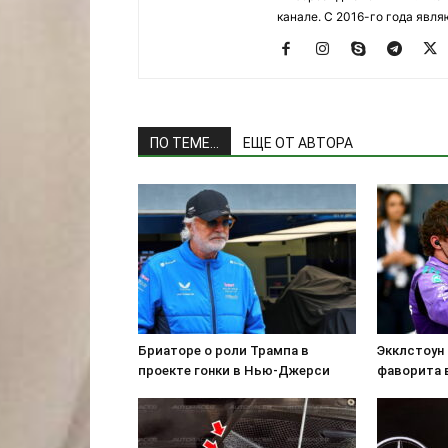
канале. С 2016-го года явл
ПО ТЕМЕ...
ЕЩЕ ОТ АВТОРА
Бриаторе о роли Трампа в
Экклстоун 
проекте гонки в Нью-Джерси
фаворита в