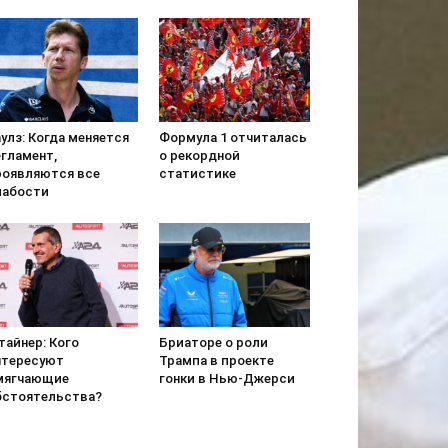
улз: Когда меняется
Формула 1 отчиталась
егламент,
о рекордной
роявляются все
статистике
лабости
тайнер: Кого
Бриаторе о роли
нтересуют
Трампа в проекте
мягчающие
гонки в Нью-Джерси
бстоятельства?