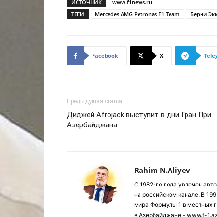
ИСТОЧНИК
www.f1news.ru
ТЕГИ
Mercedes AMG Petronas F1 Team
Берни Эк
Facebook
X
Tele
Предыдущая статья
Диджей Afrojack выступит в дни Гран При
Азербайджана
Rahim N.Aliyev
С 1982-го года увлечен авт
на российском канале. В 19
мира Формулы 1 в местных г
в Азербайджане - www.f-1.a