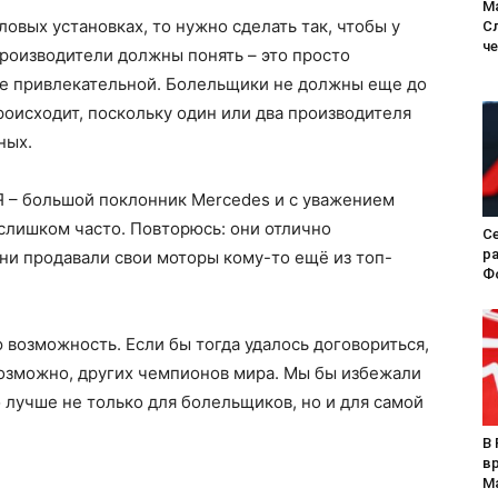
М
овых установках, то нужно сделать так, чтобы у
С
ч
роизводители должны понять – это просто
ее привлекательной. Болельщики не должны еще до
происходит, поскольку один или два производителя
ных.
Я – большой поклонник Mercedes и с уважением
 слишком часто. Повторюсь: они отлично
Се
ра
они продавали свои моторы кому-то ещё из топ-
Ф
 возможность. Если бы тогда удалось договориться,
возможно, других чемпионов мира. Мы бы избежали
 лучше не только для болельщиков, но и для самой
В
вр
М