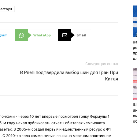
клстоун
gram
WhatsApp
Email
Ва
р
п
с
Следующая статья
В Pirelli подтвердили выбор шин для Гран При
Китая
Ш
и
с
огонками - через 10 лет впервые посмотрел гонку Формулы 1
о
95-м году начал публиковать отчеты об этапах чемпионата
азетах. В 2005-м создал первый и единственный ресурс о Ф1
z. С 2010-го года комментирую гонки на местном спортивном