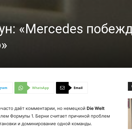
ун: «Mercedes побеж
о»
gram
WhatsApp
Email
нечасто даёт комментарии, но немецкой
Die Welt
елем Формулы 1. Берни считает причиной проблем
тановки и доминирование одной команды.