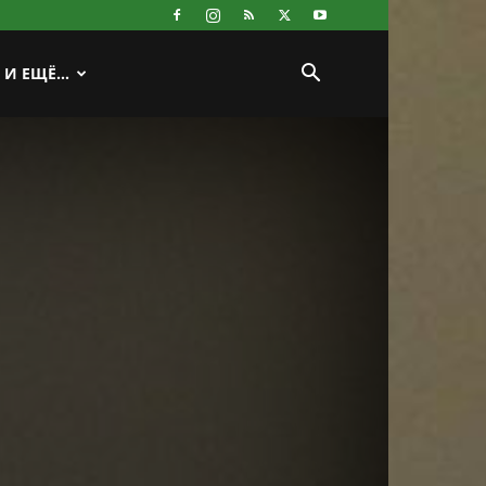
И ЕЩЁ…