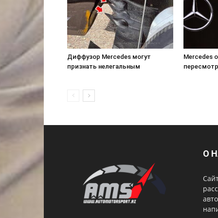
Диффузор Mercedes могут
Mercedes о
признать нелегальным
пересмотр
О 
Сай
расс
авто
нап