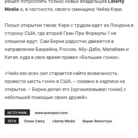
решил потроллить только новых владельцев
Liberty
Media
и, в частности, своего сменщика Чейза Кэри.
Посыл открытки таков: Кэри с трудом идет из Лондона в
сторону США, где второй Гран При Формулы 1 не
слишком ждут. Сам Берни радостно движется в
направлении Бахрейна, России, Абу-Даби, Малайзии и
Китая, куда в свое время привел «Большие гонки».
«Чейз изо всех сил старается найти возможность
провести шесть гонок в США, – сказано в надписи на
открытке. – Берни делал это [организовывал гонки] с
небольшой помощью своих друзей».
ИСТОЧНИК
www.autosport.com
ТЕГИ
Chase Carey
Liberty Media
Берни Экклстоун