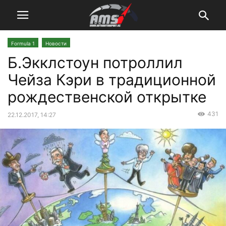
Formula 1
Новости
Б.Экклстоун потроллил
Чейза Кэри в традиционной
рождественской открытке
431
22.12.2017, 14:27